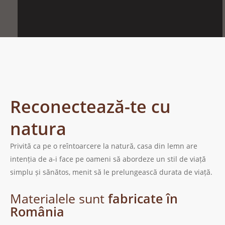
CASE DIN LEMN MASIV
Reconectează-te cu
natura
Privită ca pe o reîntoarcere la natură, casa din lemn are
intenția de a-i face pe oameni să abordeze un stil de viață
simplu și sănătos, menit să le prelungească durata de viață.
Materialele sunt
fabricate în
România