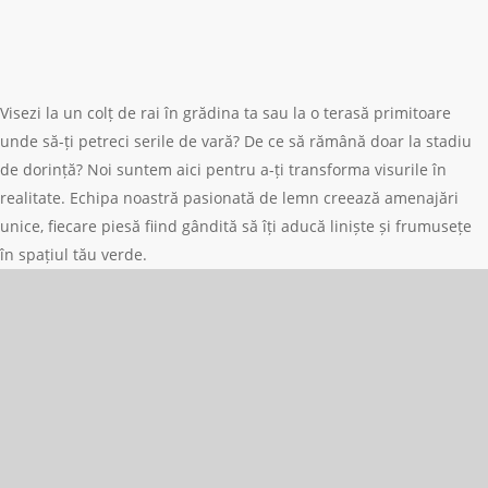
la tine
acasă
Visezi la un colț de rai în grădina ta sau la o terasă primitoare
unde să-ți petreci serile de vară? De ce să rămână doar la stadiu
de dorință? Noi suntem aici pentru a-ți transforma visurile în
realitate. Echipa noastră pasionată de lemn creează amenajări
unice, fiecare piesă fiind gândită să îți aducă liniște și frumusețe
în spațiul tău verde.