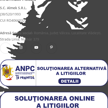
S.C. Almek S.R.L.
J38/520/1993
CUI RO4066032
Adresă Sediu social꞉
România, Județ Vâlcea, Localitate Vlădești,
Strada Linia, Număr 379
Facebook
Instagram
YouTube
Pinterest