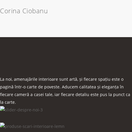
Corina Ciobanu
AMENAJĂRI INTERIOARE
făcut din pasiune
La noi, amenajările interioare sunt artă, și fiecare spațiu este o
pagină într-o carte de poveste. Aducem calitatea și eleganța în
fiecare cameră a casei tale, iar fiecare detaliu este pus la punct ca
la carte.