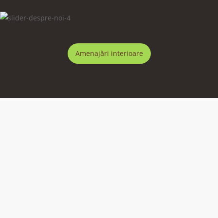
Amenajări interioare
PROIECTELE NOSTRE
Descoperă proiectele
noastre gata de realizat !