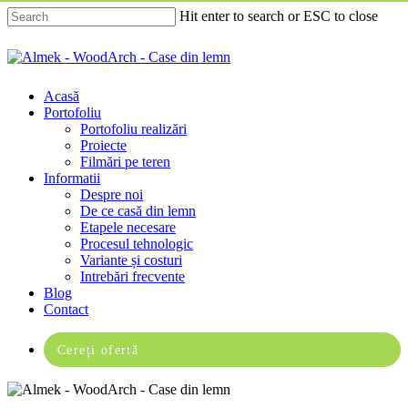
Skip
Hit enter to search or ESC to close
to
main
Close
content
Search
Menu
Acasă
Portofoliu
Portofoliu realizări
Proiecte
Filmări pe teren
Informatii
Despre noi
De ce casă din lemn
Etapele necesare
Procesul tehnologic
Variante și costuri
Intrebări frecvente
Blog
Contact
Cereți ofertă