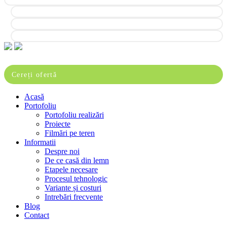
Instagram
YouTube
Pinterest
Close
Cereți ofertă
Menu
Acasă
Portofoliu
Portofoliu realizări
Proiecte
Filmări pe teren
Informatii
Despre noi
De ce casă din lemn
Etapele necesare
Procesul tehnologic
Variante și costuri
Intrebări frecvente
Blog
Contact