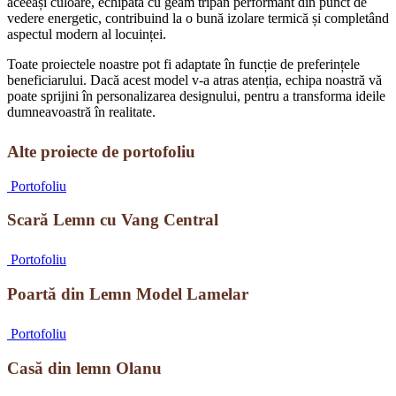
aceeași culoare, echipata cu geam tripan performant din punct de
vedere energetic, contribuind la o bună izolare termică și completând
aspectul modern al locuinței.
Toate proiectele noastre pot fi adaptate în funcție de preferințele
beneficiarului. Dacă acest model v-a atras atenția, echipa noastră vă
poate sprijini în personalizarea designului, pentru a transforma ideile
dumneavoastră în realitate.
Alte proiecte de portofoliu
Scară
Portofoliu
Lemn
cu
Scară Lemn cu Vang Central
Vang
Central
Poartă
Portofoliu
din
Lemn
Poartă din Lemn Model Lamelar
Model
Lamelar
Casă
Portofoliu
din
lemn
Casă din lemn Olanu
Olanu