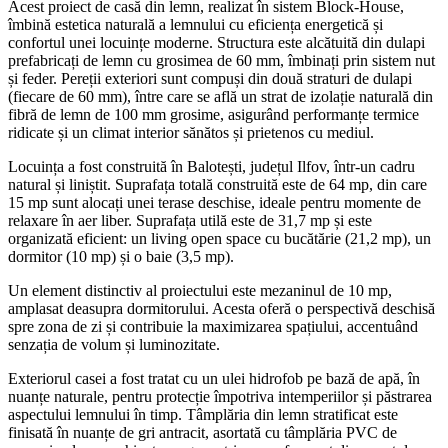
Acest proiect de casă din lemn, realizat în sistem Block-House,
îmbină estetica naturală a lemnului cu eficiența energetică și
confortul unei locuințe moderne. Structura este alcătuită din dulapi
prefabricați de lemn cu grosimea de 60 mm, îmbinați prin sistem nut
și feder. Pereții exteriori sunt compuși din două straturi de dulapi
(fiecare de 60 mm), între care se află un strat de izolație naturală din
fibră de lemn de 100 mm grosime, asigurând performanțe termice
ridicate și un climat interior sănătos și prietenos cu mediul.
Locuința a fost construită în Balotești, județul Ilfov, într-un cadru
natural și liniștit. Suprafața totală construită este de 64 mp, din care
15 mp sunt alocați unei terase deschise, ideale pentru momente de
relaxare în aer liber. Suprafața utilă este de 31,7 mp și este
organizată eficient: un living open space cu bucătărie (21,2 mp), un
dormitor (10 mp) și o baie (3,5 mp).
Un element distinctiv al proiectului este mezaninul de 10 mp,
amplasat deasupra dormitorului. Acesta oferă o perspectivă deschisă
spre zona de zi și contribuie la maximizarea spațiului, accentuând
senzația de volum și luminozitate.
Exteriorul casei a fost tratat cu un ulei hidrofob pe bază de apă, în
nuanțe naturale, pentru protecție împotriva intemperiilor și păstrarea
aspectului lemnului în timp. Tâmplăria din lemn stratificat este
finisată în nuanțe de gri antracit, asortată cu tâmplăria PVC de