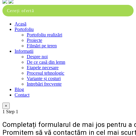
Close
Cereți ofertă
Menu
Acasă
Portofoliu
Portofoliu realizări
Proiecte
Filmări pe teren
Informatii
Despre noi
De ce casă din lemn
Etapele necesare
Procesul tehnologic
Variante și costuri
Intrebări frecvente
Blog
Contact
×
1
Step 1
Completați formularul de mai jos pentru a c
Promitem să vă contactăm in cel mai scurt