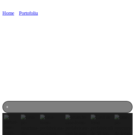
Home
»
Portofoliu
»
Casă din lemn Fețeni