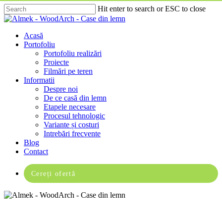
Skip
Hit enter to search or ESC to close
to
Close
main
Search
content
Menu
Acasă
Portofoliu
Portofoliu realizări
Proiecte
Filmări pe teren
Informatii
Despre noi
De ce casă din lemn
Etapele necesare
Procesul tehnologic
Variante și costuri
Intrebări frecvente
Blog
Contact
Cereți ofertă
Casă din lemn Fețeni