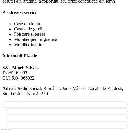
căsuței din grădină, a foișorului sau orice constructie din lemn
Produse si servicii
Case din lemn
Casute de gradina
Foisoare si terase
Mobilier pentru gradina
Mobilier interior
Informatii Fiscale
S.C. Almek S.R.L.
J38/520/1993
CUI RO4066032
Adresă Sediu social꞉
România, Județ Vâlcea, Localitate Vlădești,
Strada Linia, Număr 379
Facebook
Instagram
YouTube
Pinterest