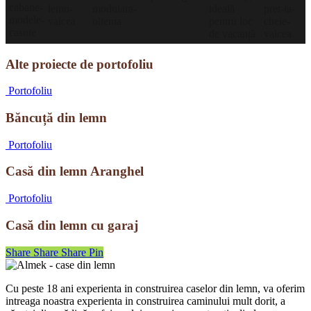
Alte proiecte de portofoliu
Băncuță
Portofoliu
din
lemn
Băncuță din lemn
Casă
Portofoliu
din
lemn
Casă din lemn Aranghel
Aranghel
Casă
Portofoliu
din
lemn
Casă din lemn cu garaj
cu
garaj
Share
Share
Share
Pin
Cu peste 18 ani experienta in construirea caselor din lemn, va oferim
intreaga noastra experienta in construirea caminului mult dorit, a