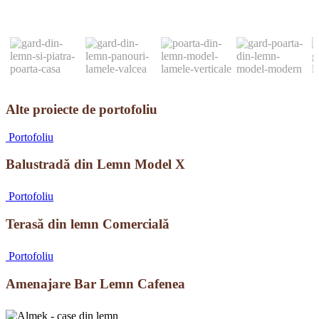
Alte proiecte de portofoliu
Balustradă
Portofoliu
din
Lemn
Balustradă din Lemn Model X
Model
X
Terasă
Portofoliu
din
lemn
Terasă din lemn Comercială
Comercială
Amenajare
Portofoliu
Bar
Lemn
Amenajare Bar Lemn Cafenea
Cafenea