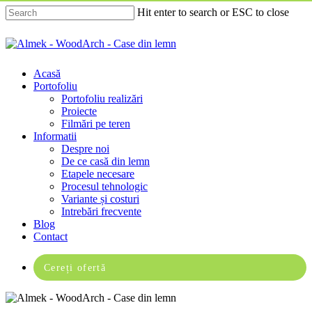
Skip
Hit enter to search or ESC to close
to
main
Close
content
Search
Menu
Acasă
Portofoliu
Portofoliu realizări
Proiecte
Filmări pe teren
Informatii
Despre noi
De ce casă din lemn
Etapele necesare
Procesul tehnologic
Variante și costuri
Intrebări frecvente
Blog
Contact
Cereți ofertă