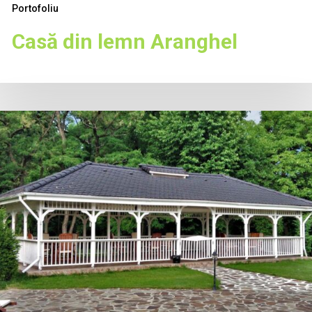
Portofoliu
Casă din lemn Aranghel
oișor
in
emn
onac