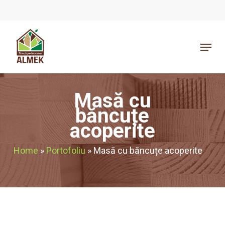
Skip
to
Close
main
Menu
Menu
content
Masă cu
băncuțe
acoperite
Home
»
Portofoliu
»
Masă cu băncuțe acoperite