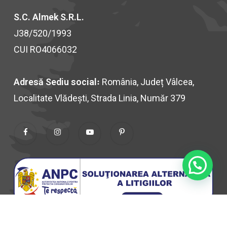
S.C. Almek S.R.L.
J38/520/1993
CUI RO4066032
Adresă Sediu social꞉
România, Județ Vâlcea,
Localitate Vlădești, Strada Linia, Număr 379
Facebook
Instagram
YouTube
Pinterest