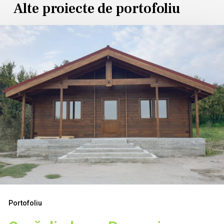
Alte proiecte de portofoliu
asă
in
emn
oenari
Portofoliu