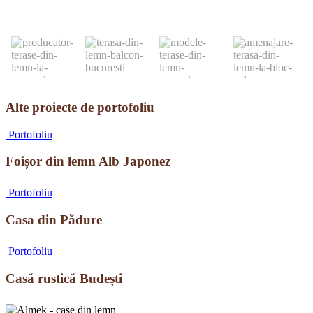
Alte proiecte de portofoliu
Foișor
Portofoliu
din
lemn
Foișor din lemn Alb Japonez
Alb
Japonez
Casa
Portofoliu
din
Pădure
Casa din Pădure
Casă
Portofoliu
rustică
Budești
Casă rustică Budești