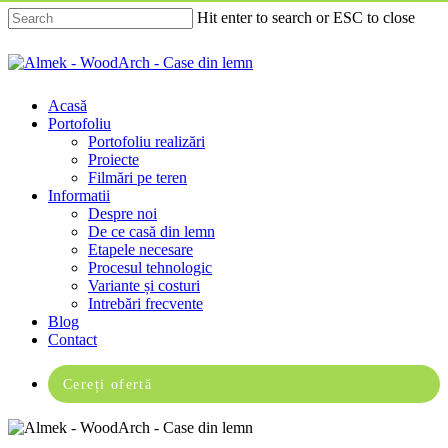
Skip
Hit enter to search or ESC to close
to
main
Close
content
Search
Menu
Acasă
Portofoliu
Portofoliu realizări
Proiecte
Filmări pe teren
Informatii
Despre noi
De ce casă din lemn
Etapele necesare
Procesul tehnologic
Variante și costuri
Intrebări frecvente
Blog
Contact
Cereți ofertă