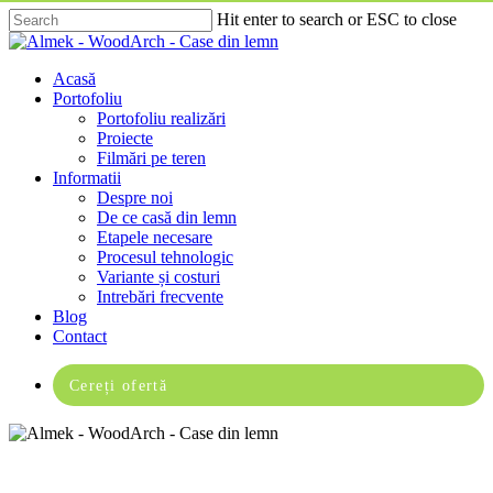
Skip
Hit enter to search or ESC to close
to
Close
main
Search
content
Menu
Acasă
Portofoliu
Portofoliu realizări
Proiecte
Filmări pe teren
Informatii
Despre noi
De ce casă din lemn
Etapele necesare
Procesul tehnologic
Variante și costuri
Intrebări frecvente
Blog
Contact
Cereți ofertă
Terasă din lemn Vâlcea