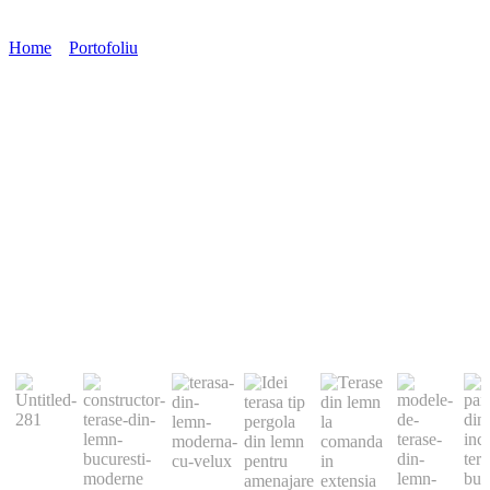
Home
»
Portofoliu
»
Terasă din lemn Vâlcea