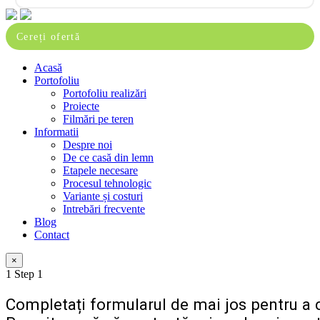
Close
Cereți ofertă
Menu
Acasă
Portofoliu
Portofoliu realizări
Proiecte
Filmări pe teren
Informatii
Despre noi
De ce casă din lemn
Etapele necesare
Procesul tehnologic
Variante și costuri
Intrebări frecvente
Blog
Contact
×
1
Step 1
Completați formularul de mai jos pentru a c