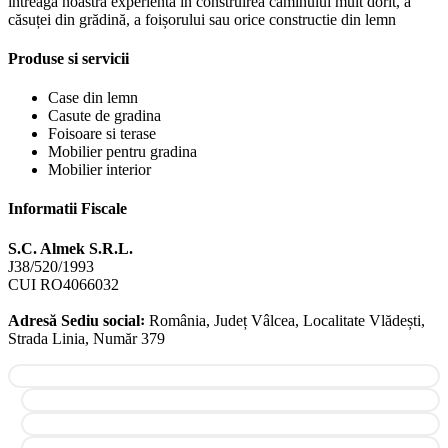
intreaga noastra experienta in construirea caminului mult dorit, a
căsuței din grădină, a foișorului sau orice constructie din lemn
Produse si servicii
Case din lemn
Casute de gradina
Foisoare si terase
Mobilier pentru gradina
Mobilier interior
Informatii Fiscale
S.C. Almek S.R.L.
J38/520/1993
CUI RO4066032
Adresă Sediu social꞉
România, Județ Vâlcea, Localitate Vlădești,
Strada Linia, Număr 379
Facebook
Instagram
YouTube
Pinterest