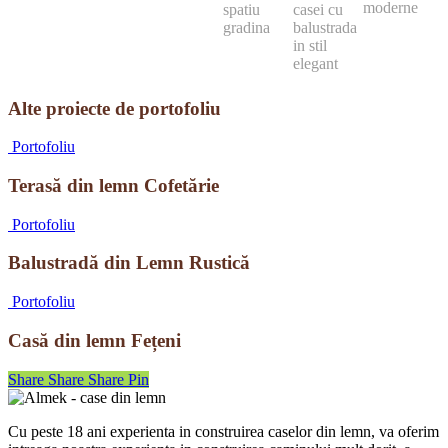
Alte proiecte de portofoliu
Terasă
Portofoliu
din
lemn
Terasă din lemn Cofetărie
Cofetărie
Balustradă
Portofoliu
din
Lemn
Balustradă din Lemn Rustică
Rustică
Casă
Portofoliu
din
lemn
Casă din lemn Fețeni
Fețeni
Share
Share
Share
Pin
Cu peste 18 ani experienta in construirea caselor din lemn, va oferim