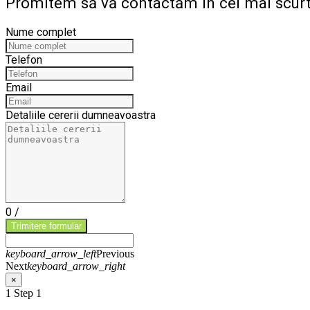
Promitem să vă contactăm in cel mai scurt
Nume complet
Telefon
Email
Detaliile cererii dumneavoastra
0
/
Trimitere formular
keyboard_arrow_left
Previous
Next
keyboard_arrow_right
×
1
Step 1