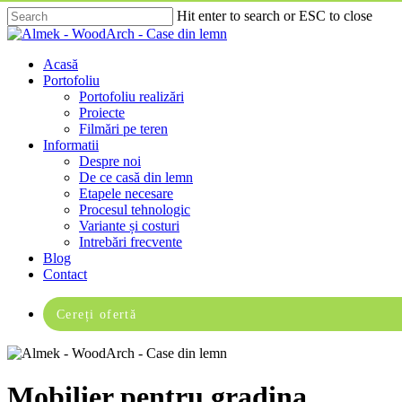
Skip
Hit enter to search or ESC to close
to
Close
main
Search
content
Menu
Acasă
Portofoliu
Portofoliu realizări
Proiecte
Filmări pe teren
Informatii
Despre noi
De ce casă din lemn
Etapele necesare
Procesul tehnologic
Variante și costuri
Intrebări frecvente
Blog
Contact
Cereți ofertă
Mobilier pentru gradina